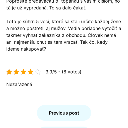
Poprosíte predavačku o topánku s vašim číslom, no
tá je už vypredaná. To sa dalo čakať.
Toto je súhrn 5 vecí, ktoré sa stali určite každej žene
a možno postretli aj mužov. Vedia poriadne vytočiť a
takmer vyhnať zákazníka z obchodu. Človek nemá
ani najmenšiu chuť sa tam vracať. Tak čo, kedy
ideme nakupovať?
3.9/5 - (8 votes)
Nezařazené
Navigace
pro
Previous post
příspěvek