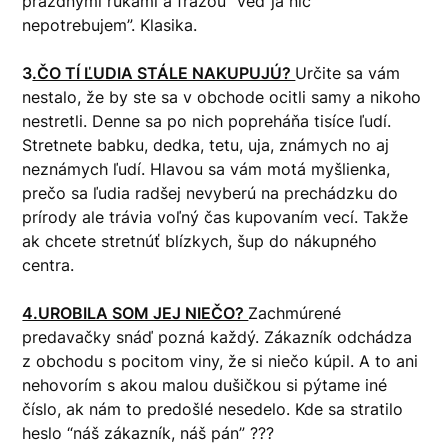
prázdnymi rukami a frázou “veď ja nič
nepotrebujem”. Klasika.
3
.ČO TÍ ĽUDIA STÁLE NAKUPUJÚ?
Určite sa vám
nestalo, že by ste sa v obchode ocitli samy a nikoho
nestretli. Denne sa po nich popreháňa tisíce ľudí.
Stretnete babku, dedka, tetu, uja, známych no aj
neznámych ľudí. Hlavou sa vám motá myšlienka,
prečo sa ľudia radšej nevyberú na prechádzku do
prírody ale trávia voľný čas kupovaním vecí. Takže
ak chcete stretnúť blízkych, šup do nákupného
centra.
4.UROBILA SOM JEJ NIEČO?
Zachmúrené
predavačky snáď pozná každý. Zákazník odchádza
z obchodu s pocitom viny, že si niečo kúpil. A to ani
nehovorím s akou malou dušičkou si pýtame iné
číslo, ak nám to predošlé nesedelo. Kde sa stratilo
heslo “náš zákazník, náš pán” ???