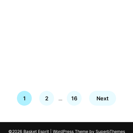
1
2
16
Next
…
©2026 Basket Esprit
| WordPress Theme by
SuperbThemes