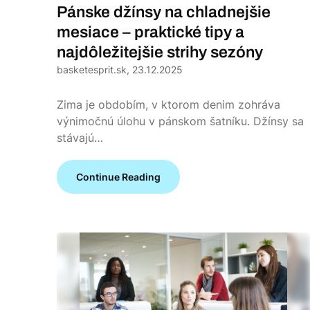
Pánske džínsy na chladnejšie
mesiace – praktické tipy a
najdôležitejšie strihy sezóny
basketesprit.sk,
23.12.2025
Zima je obdobím, v ktorom denim zohráva
výnimočnú úlohu v pánskom šatníku. Džínsy sa
stávajú…
Continue Reading