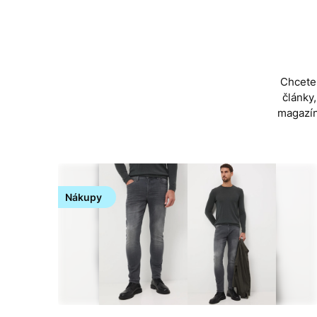
Skip
to
content
Chcete 
články
magazín
Nákupy