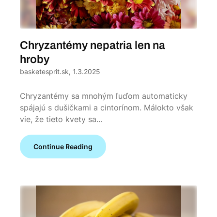
Chryzantémy nepatria len na
hroby
basketesprit.sk,
1.3.2025
Chryzantémy sa mnohým ľuďom automaticky
spájajú s dušičkami a cintorínom. Málokto však
vie, že tieto kvety sa…
Continue Reading