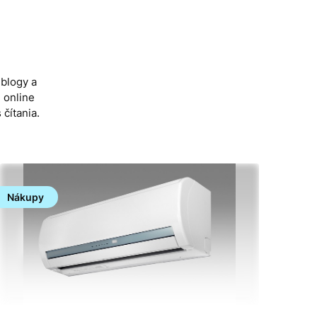
 blogy a
 online
čítania.
Nákupy