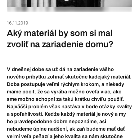
16.11.2019
Aký materiál by som si mal
zvoliť na zariadenie domu?
V dnešnej dobe sa už dá na zariadenie vášho
nového príbytku zohnať skutočne kadejaký materiál.
Doba postupuje veľmi rýchlym krokom, a niekedy
máme pocit, že sa vyrába možno oveľa viac, ako
sme možno schopní za takú krátku chvíľu použiť.
Najväčší problém však nastáva v bode otázky kvality
a spoľahlivosti. Keďže každý materiál je nový a my
ho pravdepodobne dobre nepoznáme, asi
nebudeme úplne nadšení, ak zaň budeme mať dať
veľmi veľa peňazí a jeho kvalita sa nám skutočne