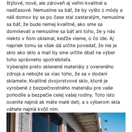
štýlové, nové, ale zároveň aj veľmi kvalitné a
nadčasové. Nemusíme sa báť, že by vyšlo z módy a
náš domov by sa po čase stal zastaralým, nemusíme
sa báť, že bude nemej kvalitné, ako sme sa
domnievali a nemusíme sa báť ani toho, že y nás
niekto v ňom oklamal, keďže vieme, o čo ide. Aj
napriek tomu sa však dá určite povedať, že nie je
sklo ako sklo a mali by sme určite dbať na výber
toho správneho spotrebiteľa.
Vyberajte preto sklenené materiály z overeného
zdroja a nebojte sa viac toho, že sa v dodaní
sklamete. Kvalitné dvojvrstvové sklo, ktoré je
vyrobené z bezpečnostného materiálu pre vaše
pohodlie a bezpečie celej vašej rodiny. Toto isto
oceníte najmä ak máte malé deti, a s výberom skla
váhate najmä kvôli nim.