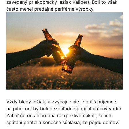
zavedený priekopnícky ležiak Kaliber). Boli to však
často menej predajné periférne výrobky.
Vždy bledý ležiak, a zvyčajne nie je príliš príjemné
na pitie, oni by boli bezohľadne popíjal určený vodič.
Zatiaľ čo on alebo ona netrpezlivo čakali, že ich
spútaní priatelia konečne súhlasia, že pôjdu domov.