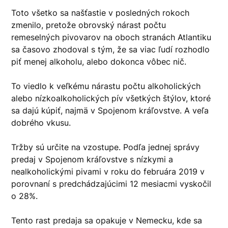
Toto všetko sa našťastie v posledných rokoch
zmenilo, pretože obrovský nárast počtu
remeselných pivovarov na oboch stranách Atlantiku
sa časovo zhodoval s tým, že sa viac ľudí rozhodlo
piť menej alkoholu, alebo dokonca vôbec nič.
To viedlo k veľkému nárastu počtu alkoholických
alebo nízkoalkoholických pív všetkých štýlov, ktoré
sa dajú kúpiť, najmä v Spojenom kráľovstve. A veľa
dobrého vkusu.
Tržby sú určite na vzostupe. Podľa jednej správy
predaj v Spojenom kráľovstve s nízkymi a
nealkoholickými pivami v roku do februára 2019 v
porovnaní s predchádzajúcimi 12 mesiacmi vyskočil
o 28%.
Tento rast predaja sa opakuje v Nemecku, kde sa