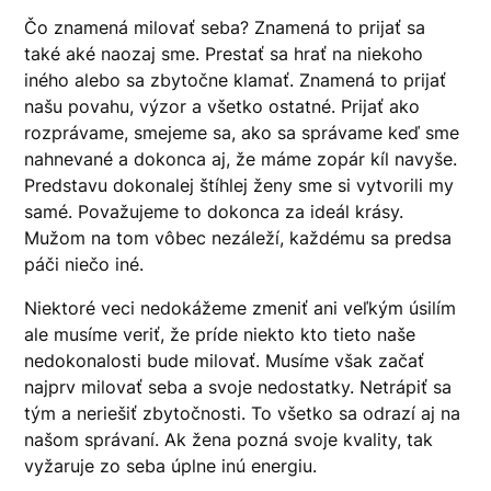
Čo znamená milovať seba? Znamená to prijať sa
také aké naozaj sme. Prestať sa hrať na niekoho
iného alebo sa zbytočne klamať. Znamená to prijať
našu povahu, výzor a všetko ostatné. Prijať ako
rozprávame, smejeme sa, ako sa správame keď sme
nahnevané a dokonca aj, že máme zopár kíl navyše.
Predstavu dokonalej štíhlej ženy sme si vytvorili my
samé. Považujeme to dokonca za ideál krásy.
Mužom na tom vôbec nezáleží, každému sa predsa
páči niečo iné.
Niektoré veci nedokážeme zmeniť ani veľkým úsilím
ale musíme veriť, že príde niekto kto tieto naše
nedokonalosti bude milovať. Musíme však začať
najprv milovať seba a svoje nedostatky. Netrápiť sa
tým a neriešiť zbytočnosti. To všetko sa odrazí aj na
našom správaní. Ak žena pozná svoje kvality, tak
vyžaruje zo seba úplne inú energiu.