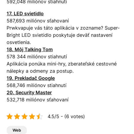
592,048 miliónov stiahnutí
17. LED svietidlo
587,693 miliónov sťahovaní
Prwkvapuje vás táto aplikácia v zozname? Super-
Bright LED svietidlo poskytuje deväť nastavení
osvetlenia.
18. Môj Talking Tom
578 344 miliónov stiahnutí
Aplikácia ponúka mini-hry, zberateľské cestovné
nálepky a odmeny za postup.
19. Prekladač Google
568,746 miliónov stiahnutí
20. Security Master
532,718 miliónov sťahovaní
4.5/5 - (6 votes)
Web