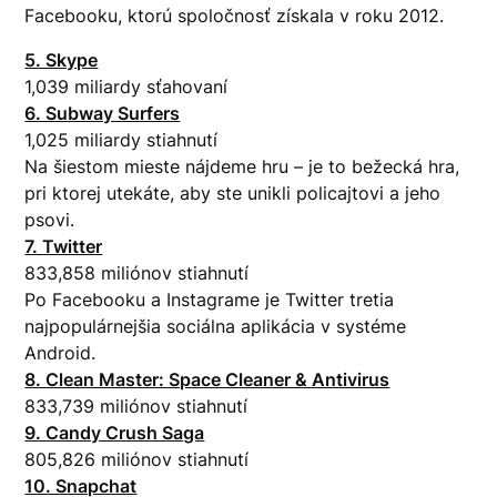
Facebooku, ktorú spoločnosť získala v roku 2012.
5. Skype
1,039 miliardy sťahovaní
6. Subway Surfers
1,025 miliardy stiahnutí
Na šiestom mieste nájdeme hru – je to bežecká hra,
pri ktorej utekáte, aby ste unikli policajtovi a jeho
psovi.
7. Twitter
833,858 miliónov stiahnutí
Po Facebooku a Instagrame je Twitter tretia
najpopulárnejšia sociálna aplikácia v systéme
Android.
8. Clean Master: Space Cleaner & Antivirus
833,739 miliónov stiahnutí
9. Candy Crush Saga
805,826 miliónov stiahnutí
10. Snapchat