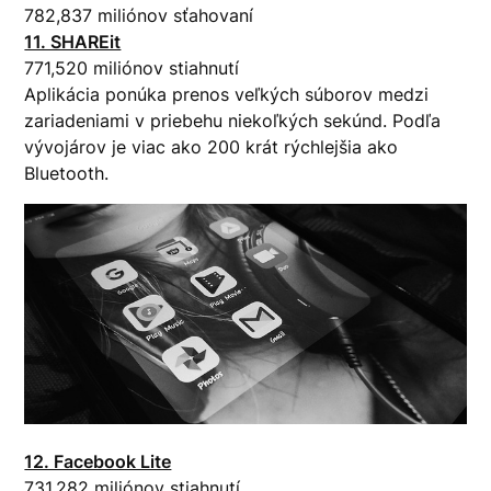
782,837 miliónov sťahovaní
11. SHAREit
771,520 miliónov stiahnutí
Aplikácia ponúka prenos veľkých súborov medzi
zariadeniami v priebehu niekoľkých sekúnd. Podľa
vývojárov je viac ako 200 krát rýchlejšia ako
Bluetooth.
12. Facebook Lite
731,282 miliónov stiahnutí