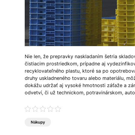
Nie len, že prepravky naskladaním šetria skladov
čistiacim prostriedkom, prípadne aj vydezinfi
recyklovateľného plastu, ktoré sa po opotrebovan
druhy uskladneného tovaru alebo materiálu, môž
dokážu udržať aj vysoké hmotnosti záťaže a zár
odvetví, či už technickom, potravinárskom, aut
Nákupy