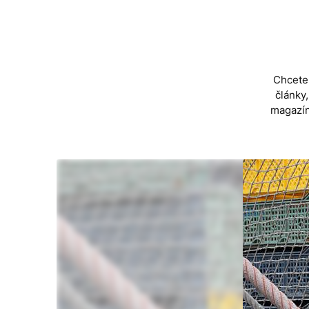
Skip
to
content
Chcete 
články
magazín