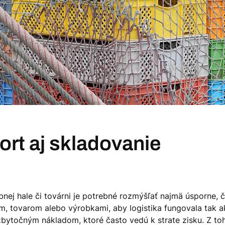
ort aj skladovanie
ej hale či továrni je potrebné rozmýšľať najmä úsporne, čo 
, tovarom alebo výrobkami, aby logistika fungovala tak ako
točným nákladom, ktoré často vedú k strate zisku. Z toho