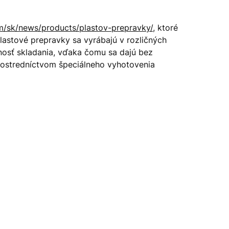
om/sk/news/products/plastov-prepravky/
, ktoré
astové prepravky sa vyrábajú v rozličných
nosť skladania, vďaka čomu sa dajú bez
rostredníctvom špeciálneho vyhotovenia