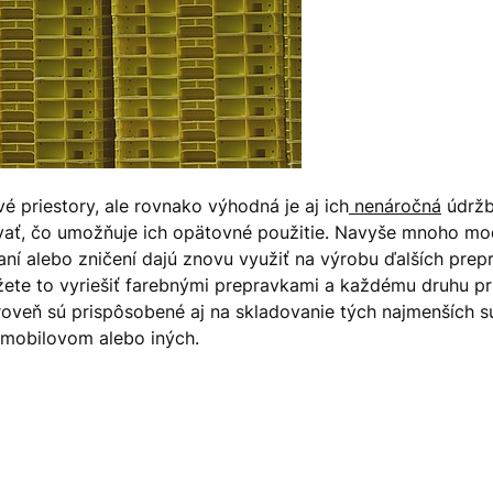
é priestory, ale rovnako výhodná je aj ich
nenáročná
údržb
kovať, čo umožňuje ich opätovné použitie. Navyše mnoho m
í alebo zničení dajú znovu využiť na výrobu ďalších preprav
ete to vyriešiť farebnými prepravkami a každému druhu pri
oveň sú prispôsobené aj na skladovanie tých najmenších s
omobilovom alebo iných.