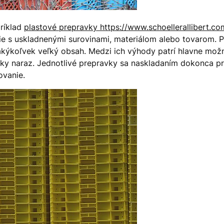
ríklad
plastové prepravky https://www.schoellerallibert.c
e s uskladnenými surovinami, materiálom alebo tovarom. Pl
akýkoľvek veľký obsah. Medzi ich výhody patrí hlavne mož
vky naraz. Jednotlivé prepravky sa naskladaním dokonca p
ovanie.