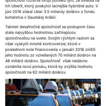
spoločnosť rozšírila svoju ponuku tým, že uviedla na
trh UberX, ktorý poskytol lacnejšie hybridné auto. V
júni 2016 získal Uber 3.5 miliardy dolárov z fondu
bohatstva v Saudskej Arábii.
Takmer desaťročná spoločnosť sa postupom času
stala najvyššou hodnotnou začínajúcou
spoločnosťou na svete. Svojím rýchlym rastom sa
však vyskytli mnohé kontroverzie, ktoré v
poslednom kole financovania v januári 2018 znížili
jeho hodnotu zo vznešených 70 miliárd dolárov na
48 miliárd dolárov. Spoločnosť však nedávno
oznámila novú ponuku, ktorá by zvýšila hodnotu
spoločnosti na 62 miliárd dolárov.