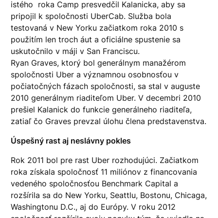
istého roka Camp presvedčil Kalanicka, aby sa
pripojil k spoločnosti UberCab. Služba bola
testovaná v New Yorku začiatkom roka 2010 s
použitím len troch áut a oficiálne spustenie sa
uskutočnilo v máji v San Franciscu.
Ryan Graves, ktorý bol generálnym manažérom
spoločnosti Uber a významnou osobnosťou v
počiatočných fázach spoločnosti, sa stal v auguste
2010 generálnym riaditeľom Uber. V decembri 2010
prešiel Kalanick do funkcie generálneho riaditeľa,
zatiaľ čo Graves prevzal úlohu člena predstavenstva.
Úspešný rast aj neslávny pokles
Rok 2011 bol pre rast Uber rozhodujúci. Začiatkom
roka získala spoločnosť 11 miliónov z financovania
vedeného spoločnosťou Benchmark Capital a
rozšírila sa do New Yorku, Seattlu, Bostonu, Chicaga,
Washingtonu D.C., aj do Európy. V roku 2012