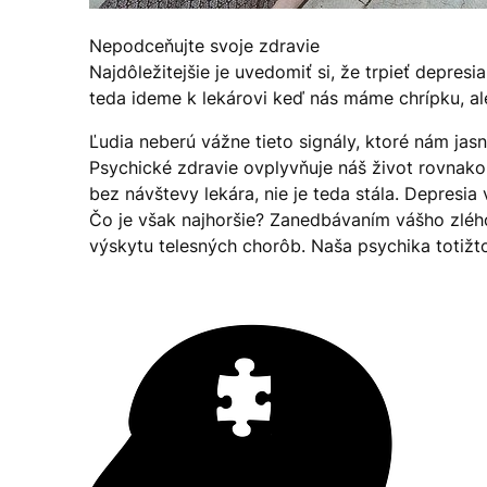
Nepodceňujte svoje zdravie
Najdôležitejšie je uvedomiť si, že trpieť depresi
teda ideme k lekárovi keď nás máme chrípku, a
Ľudia neberú vážne tieto signály, ktoré nám jasn
Psychické zdravie ovplyvňuje náš život rovnako 
bez návštevy lekára, nie je teda stála. Depresi
Čo je však najhoršie? Zanedbávaním vášho zlého
výskytu telesných chorôb. Naša psychika totižto