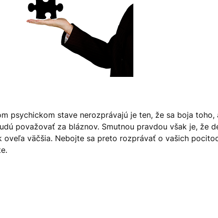
psychickom stave nerozprávajú je ten, že sa boja toho, ak
a budú považovať za bláznov. Smutnou pravdou však je, že d
k oveľa väčšia. Nebojte sa preto rozprávať o vašich pocito
te.