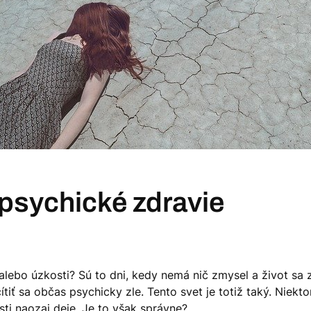
psychické zdravie
alebo úzkosti? Sú to dni, kedy nemá nič zmysel a život sa
tiť sa občas psychicky zle. Tento svet je totiž taký. Niekto
ti naozaj deje. Je to však správne?