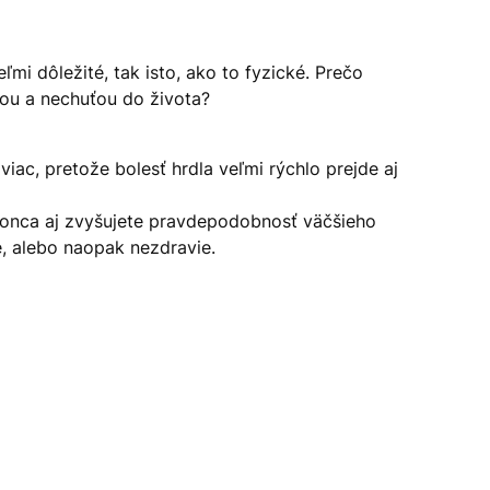
ľmi dôležité, tak isto, ako to fyzické. Prečo
ťou a nechuťou do života?
iac, pretože bolesť hrdla veľmi rýchlo prejde aj
okonca aj zvyšujete pravdepodobnosť väčšieho
e, alebo naopak nezdravie.