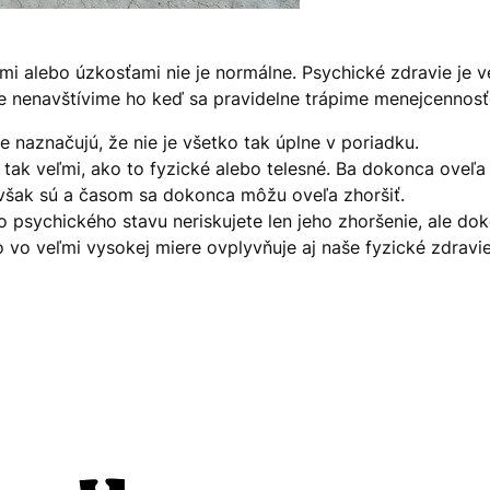
ami alebo úzkosťami nie je normálne. Psychické zdravie je ve
le nenavštívime ho keď sa pravidelne trápime menejcennos
e naznačujú, že nie je všetko tak úplne v poriadku.
tak veľmi, ako to fyzické alebo telesné. Ba dokonca oveľa v
a však sú a časom sa dokonca môžu oveľa zhoršiť.
 psychického stavu neriskujete len jeho zhoršenie, ale d
 vo veľmi vysokej miere ovplyvňuje aj naše fyzické zdravi