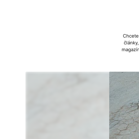
Skip
to
content
Chcete 
články
magazín