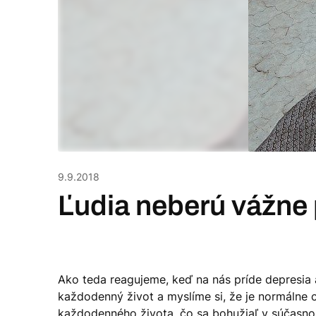
9.9.2018
Ľudia neberú vážne 
Ako teda reagujeme, keď na nás príde depresia 
každodenný život a myslíme si, že je normálne cí
každodenného života, čo sa bohužiaľ v súčasnos