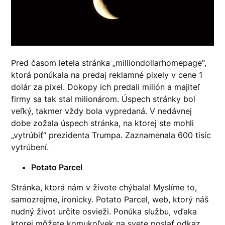
Pred časom letela stránka „milliondollarhomepage“,
ktorá ponúkala na predaj reklamné pixely v cene 1
dolár za pixel. Dokopy ich predali milión a majiteľ
firmy sa tak stal milionárom. Úspech stránky bol
veľký, takmer vždy bola vypredaná. V nedávnej
dobe zožala úspech stránka, na ktorej ste mohli
„vytrúbiť“ prezidenta Trumpa. Zaznamenala 600 tisíc
vytrúbení.
Potato Parcel
Stránka, ktorá nám v živote chýbala! Myslíme to,
samozrejme, ironicky. Potato Parcel, web, ktorý náš
nudný život určite osvieži. Ponúka službu, vďaka
ktorej môžete komukoľvek na svete poslať odkaz