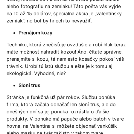
alebo fotografiu na zemiaku! Táto pošta vás vyjde
na 10 až 15 dolárov, špeciálna akcia je „valentínsky
zemiak“, no bol by hriech to nevyužiť.
Prenájom kozy
Techniku, ktorá znečisťuje ovzdušie a robí hluk teraz
máte možnosť nahradiť kozou! Áno, čítate správne,
prenajmite si kozu, tá namiesto kosačky pokosí váš
trávnik. Urobí tú istú službu a ešte je k tomu aj
ekologická. Výhodné, nie?
Sloní trus
Stránka je funkčná už pár rokov. Službu ponúka
firma, ktorá začala donášať len sloní trus, ale do
dnešných dní sa jej ponuka rozrástla o ďalšie
produkty. V ponuke má papuče alebo batoh v tvare
hovna, na Valentína si môžete objednať vankúšik
alebo masku na tvár takisto v takom tvare.