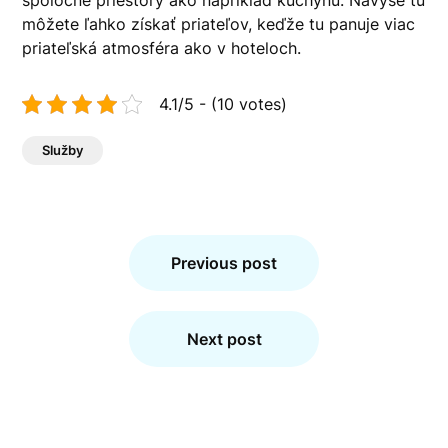
spoločné priestory ako napríklad kuchyňu. Navyše tu
môžete ľahko získať priateľov, keďže tu panuje viac
priateľská atmosféra ako v hoteloch.
4.1/5 - (10 votes)
Služby
Navigace
pro
Previous post
příspěvek
Next post