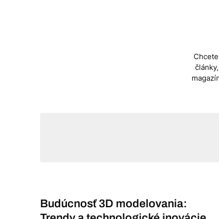
Skip
to
content
Chcete 
články
magazín
Budúcnosť 3D modelovania:
Trendy a technologické inovácie